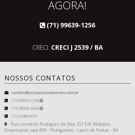
AGORA!
(71) 99639-1256
CRECI:
CRECI J 2539 / BA
NOSSOS CONTATOS
contato@costaecostaimoveis.com.br
(71) 99639-1256
(71) 98363-6006
(71) 3288-0335
Rua Leonardo Rodrigues da Silva 257 Edf. Multiplus
Empresarial, sala 409 - Pitangueiras - Lauro de Freitas - BA