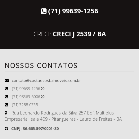
(71) 99639-1256
CRECI:
CRECI J 2539 / BA
NOSSOS CONTATOS
contato@costaecostaimoveis.com.br
(71) 99639-1256
(71) 98363-6006
(71) 3288-0335
Rua Leonardo Rodrigues da Silva 257 Edf. Multiplus
Empresarial, sala 409 - Pitangueiras - Lauro de Freitas - BA
CNPJ: 36.665.597/0001-30