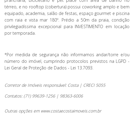
prancharia, bicicletário e pet place com área de banho no
térreo, e no rooftop (cobertura) possui coworking amplo e bem
equipado, academia, salão de festas, espaço gourmet e piscina
com raia e vista mar 180º. Prédio a 50m da praia, condição
privilegiadíssima excepcional para INVESTIMENTO em locação
por temporada.
*Por medida de segurança não informamos andar/torre e/ou
número do imóvel, cumprindo protocolos previstos na LGPD -
Lei Geral de Proteção de Dados - Lei 13.7093.
Corretor de Imóveis responsável: Costa | CRECI 5055
Contatos: (71) 99639-1256 | 98363-6006
Outras opções em www.costaecostaimoveis.com.br