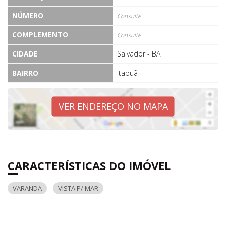
NÚMERO
Consulte
COMPLEMENTO
Consulte
CIDADE
Salvador - BA
BAIRRO
Itapuã
VER ENDEREÇO NO MAPA
CARACTERÍSTICAS DO IMÓVEL
VARANDA
VISTA P/ MAR