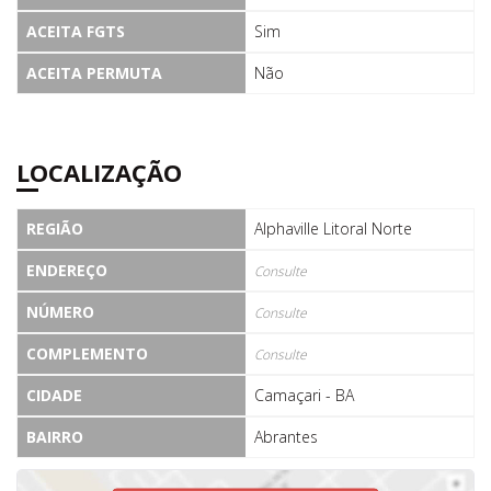
ACEITA FGTS
Sim
ACEITA PERMUTA
Não
LOCALIZAÇÃO
REGIÃO
Alphaville Litoral Norte
ENDEREÇO
Consulte
NÚMERO
Consulte
COMPLEMENTO
Consulte
CIDADE
Camaçari - BA
BAIRRO
Abrantes