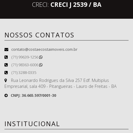
CRECI:
CRECI J 2539 / BA
NOSSOS CONTATOS
contato@costaecostaimoveis.com.br
(71) 99639-1256
(71) 98363-6006
(71) 3288-0335
Rua Leonardo Rodrigues da Silva 257 Edf. Multiplus
Empresarial, sala 409 - Pitangueiras - Lauro de Freitas - BA
CNPJ: 36.665.597/0001-30
INSTITUCIONAL