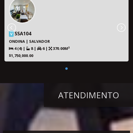
SSA104
V
ONDINA | SALVADOR
4 (4)
|
8
|
6
|
370.00M²
$1,750,000.00
ATENDIMENTO