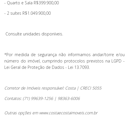
- Quarto e Sala R$399.900,00
- 2 suítes R$1.049.900,00
Consulte unidades disponíveis.
*Por medida de segurança não informamos andar/torre e/ou
número do imóvel, cumprindo protocolos previstos na LGPD -
Lei Geral de Proteção de Dados - Lei 13.7093.
Corretor de Imóveis responsável: Costa | CRECI 5055
Contatos: (71) 99639-1256 | 98363-6006
Outras opções em www.costaecostaimoveis.com.br